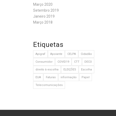
Março 2020
Setembro 2019
Janeiro 2019
Março 2018
Etiquetas
Apigraf
Apoiante
CELPA
Cidadão
Consumidor
COVID19
CTT
DECO
direito à escolha
ELEIÇÕES
Escolha
EUA
Faturas
informação
Papel
Telecomunicações