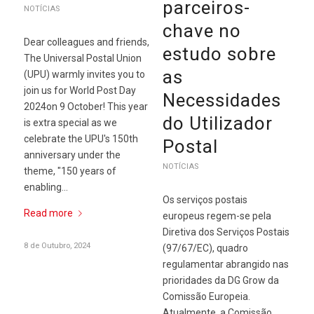
parceiros-
NOTÍCIAS
chave no
Dear colleagues and friends,
estudo sobre
The Universal Postal Union
as
(UPU) warmly invites you to
join us for World Post Day
Necessidades
2024on 9 October! This year
do Utilizador
is extra special as we
celebrate the UPU's 150th
Postal
anniversary under the
NOTÍCIAS
theme, "150 years of
enabling…
Os serviços postais
Read more
europeus regem-se pela
Diretiva dos Serviços Postais
8 de Outubro, 2024
(97/67/EC), quadro
regulamentar abrangido nas
prioridades da DG Grow da
Comissão Europeia.
Atualmente, a Comissão