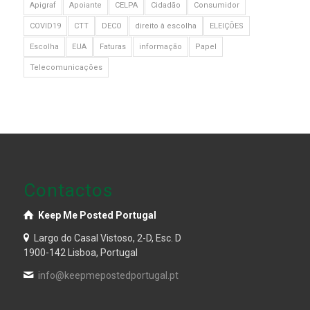
Apigraf
Apoiante
CELPA
Cidadão
Consumidor
COVID19
CTT
DECO
direito à escolha
ELEIÇÕES
Escolha
EUA
Faturas
informação
Papel
Telecomunicações
Contactos
Keep Me Posted Portugal
Largo do Casal Vistoso, 2-D, Esc. D
1900-142 Lisboa, Portugal
info@keepmepostedportugal.pt